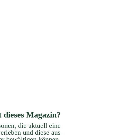
Kommunikation
Stress Managemen
e dir eine ausreichende, klare und
Erlerne Methoden und Strategie
rständliche Kommunikation an.
Stress zu verhindern, zu reduziere
zu bewältigen.
t dieses Magazin?
sonen, die aktuell eine
 erleben und diese aus
ehr
bewältigen können.