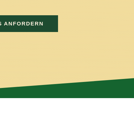
ine innere Ruhe zu entwickeln
.
S ANFORDERN