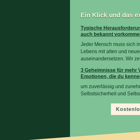
Ein Klick und das e
Typische Herausforderun
auch bekannt vorkomme
Jeder Mensch muss sich i
Lebens mit alten und neue
auseinandersetzen. Wir zeig
3 Geheimnisse für mehr 
Emotionen, die du kenne
um zuverlässig und zuneh
Selbstsicherheit und Selb
Kostenlo