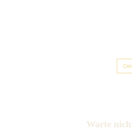
Setze erreichbare Zie
Finde deine Balance u
Dei
Warte nicht