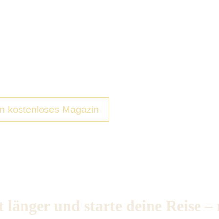
le. Beginne deine
Reise.
nd zu dir selbst.
n kostenloses Magazin
 länger und starte deine Reise –