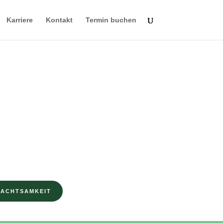
Karriere
Kontakt
Termin buchen
AGAZIN FÜR MENTALE GESUNDHEIT
nisse für innere
nheit…
…ohne ständige Unsicherheit und Angst.
 ACHTSAMKEIT