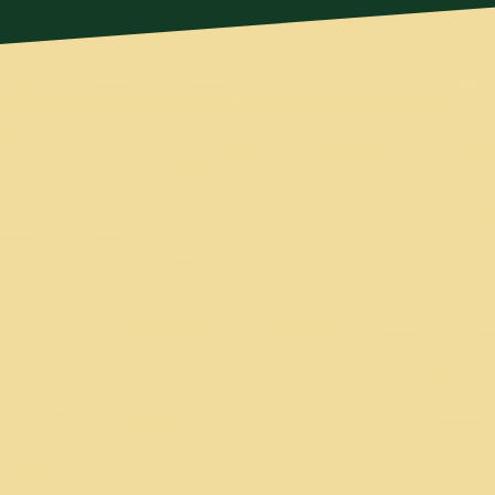
Das
richtige M
Es fällt dir schwer, über dich selbst zu s
Gegenüber emotional nicht belasten wills
unbekannten Reaktionen hast. Wegen der fehlend
den Mut, den du eigentlich brauchst. Kei
Sicherheit verlierst, wenn d
Von einer Person, die in einer ähnlichen 
geschafft hat, mehr Struktur und Sicherhe
Schritt-für-Schritt-Anleitung für mehr
In einer einfachen Übung lernst du innerhalb k