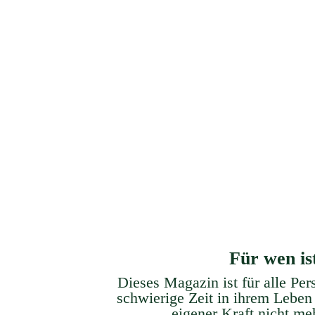
Gesundheitsmanagement
Löse das Geheimnis physisch
Eign
unerklärbarer Symptome und
ve
Beschwerden.
Für wen is
Dieses Magazin ist für alle Per
schwierige Zeit in ihrem Leben
eigener Kraft
nicht m