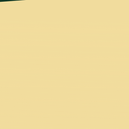
indset für mehr Leichtigkeit
prechen, da du einerseits deinem
t und darüber hinaus Angst vor
en Sicherheit findest du nicht
n Wunder, dass du zunehmend an
u alles mit dir selbst ausmachst.
Exklusive Fallstudie
Situation wie du war und die es
it in ihrem Leben zu erreichen.
 Achtsamkeit in deinem Leben
ürzester Zeit, Stress abzubauen