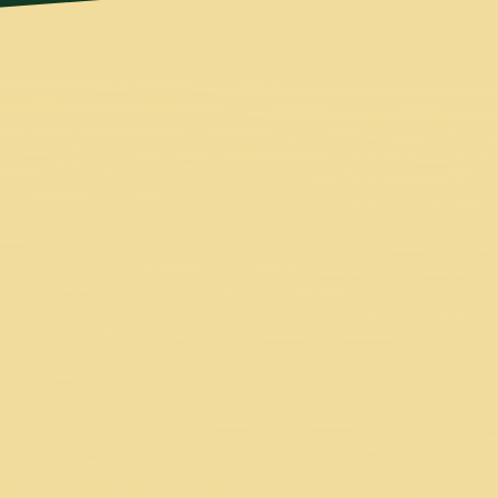
indset für mehr Leichtigkeit
prechen, da du einerseits deinem
t und darüber hinaus Angst vor
en Sicherheit findest du nicht
n Wunder, dass du zunehmend an
u alles mit dir selbst ausmachst.
Exklusive Fallstudie
Situation wie du war und die es
it in ihrem Leben zu erreichen.
 Achtsamkeit in deinem Leben
ürzester Zeit, Stress abzubauen