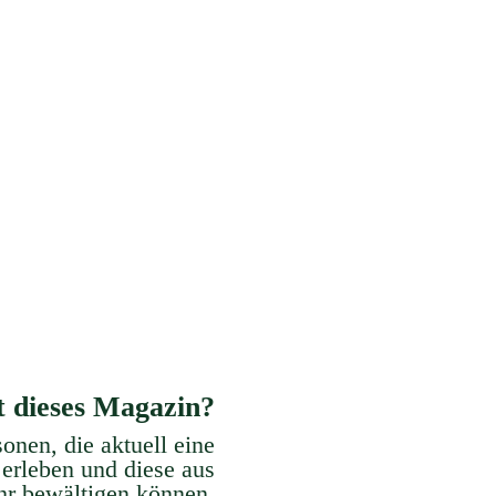
Kommunikation
Stress Managemen
e dir eine ausreichende, klare und
Erlerne Methoden und Strategie
rständliche Kommunikation an.
Stress zu verhindern, zu reduziere
zu bewältigen.
t dieses Magazin?
sonen, die aktuell eine
 erleben und diese aus
ehr
bewältigen können.