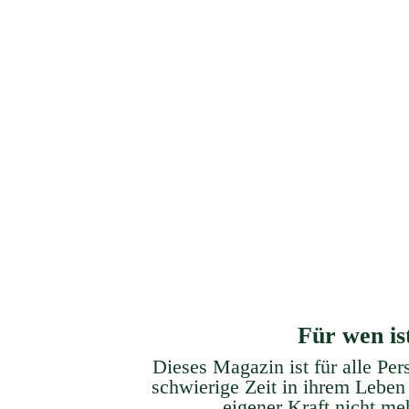
Gesundheitsmanagement
Löse das Geheimnis physisch
Eign
unerklärbarer Symptome und
ve
Beschwerden.
Für wen is
Dieses Magazin ist für alle Per
schwierige Zeit in ihrem Leben
eigener Kraft
nicht m