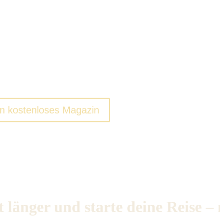
le. Beginne deine
Reise.
nd zu dir selbst.
n kostenloses Magazin
 länger und starte deine Reise –