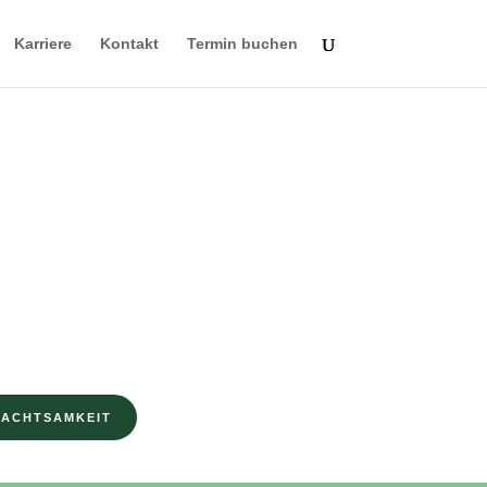
Karriere
Kontakt
Termin buchen
AGAZIN FÜR MENTALE GESUNDHEIT
nisse für eine
here Beziehung…
…ohne euch
selbstzufriedenste
vergessen.
 ACHTSAMKEIT