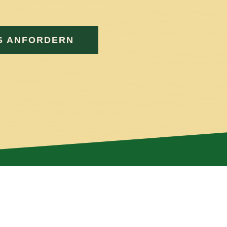
ine innere Ruhe zu entwickeln
.
S ANFORDERN