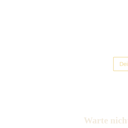
Setze erreichbare Zie
Finde deine Balance u
Dei
Warte nicht