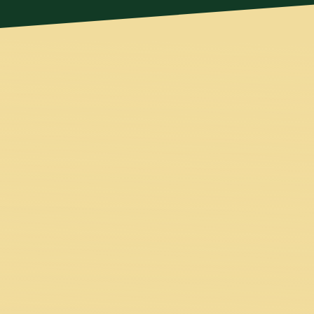
Das
richtige M
Es fällt dir schwer, über dich selbst zu s
Gegenüber emotional nicht belasten wills
unbekannten Reaktionen hast. Wegen der fehlend
den Mut, den du eigentlich brauchst. Kei
Sicherheit verlierst, wenn d
Von einer Person, die in einer ähnlichen 
geschafft hat, mehr Struktur und Sicherhe
Schritt-für-Schritt-Anleitung für mehr
In einer einfachen Übung lernst du innerhalb k