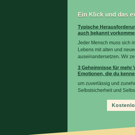
Ein Klick und das e
Typische Herausforderun
auch bekannt vorkomme
Jeder Mensch muss sich i
Lebens mit alten und neue
auseinandersetzen. Wir zeig
3 Geheimnisse für mehr 
Emotionen, die du kenne
um zuverlässig und zuneh
Selbstsicherheit und Selb
Kostenlo