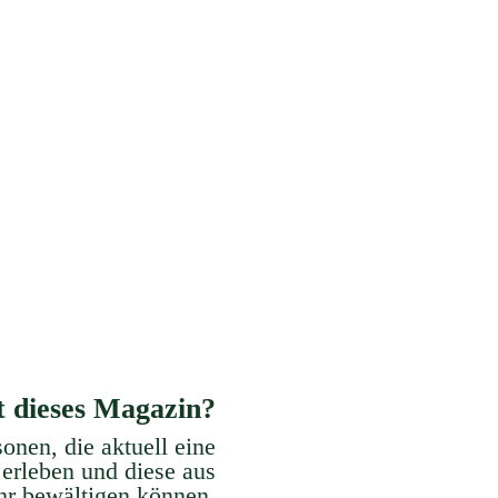
Kommunikation
Stress Managemen
e dir eine ausreichende, klare und
Erlerne Methoden und Strategie
rständliche Kommunikation an.
Stress zu verhindern, zu reduziere
zu bewältigen.
t dieses Magazin?
sonen, die aktuell eine
 erleben und diese aus
ehr
bewältigen können.