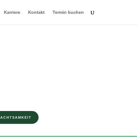
Karriere
Kontakt
Termin buchen
AGAZIN FÜR MENTALE GESUNDHEIT
nisse für ein
s Selbstwertgefühl…
…ohne dich dabei zu verbiegen.
 ACHTSAMKEIT