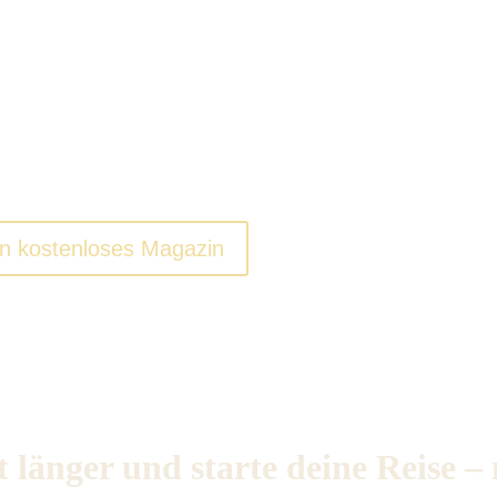
le. Beginne deine
Reise.
nd zu dir selbst.
n kostenloses Magazin
 länger und starte deine Reise –