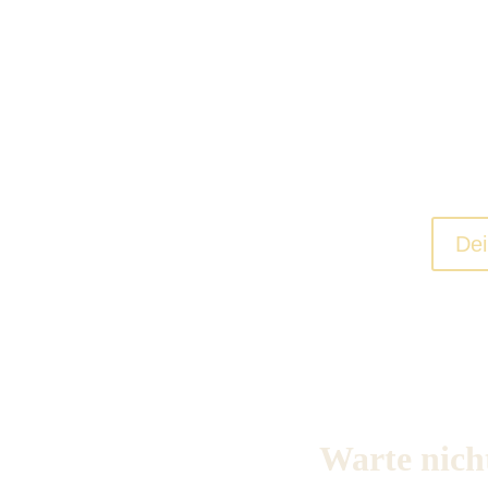
Setze erreichbare Zie
Finde deine Balance u
Dei
Warte nicht