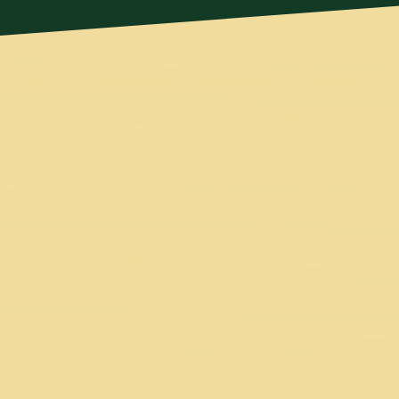
Das
richtige M
Es fällt dir schwer, über dich selbst zu s
Gegenüber emotional nicht belasten wills
unbekannten Reaktionen hast. Wegen der fehlend
den Mut, den du eigentlich brauchst. Kei
Sicherheit verlierst, wenn d
Von einer Person, die in einer ähnlichen 
geschafft hat, mehr Struktur und Sicherhe
Schritt-für-Schritt-Anleitung für mehr
In einer einfachen Übung lernst du innerhalb k