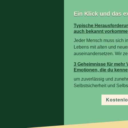
Ein Klick und das e
Typische Herausforderun
auch bekannt vorkomme
Jeder Mensch muss sich i
Lebens mit alten und neue
auseinandersetzen. Wir zeig
3 Geheimnisse für mehr 
Emotionen, die du kenne
um zuverlässig und zuneh
Selbstsicherheit und Selb
Kostenlo