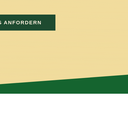
ine innere Ruhe zu entwickeln
.
S ANFORDERN