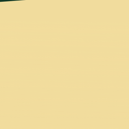
indset für mehr Leichtigkeit
prechen, da du einerseits deinem
t und darüber hinaus Angst vor
en Sicherheit findest du nicht
n Wunder, dass du zunehmend an
u alles mit dir selbst ausmachst.
Exklusive Fallstudie
Situation wie du war und die es
it in ihrem Leben zu erreichen.
 Achtsamkeit in deinem Leben
ürzester Zeit, Stress abzubauen