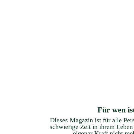
Gesundheitsmanagement
Löse das Geheimnis physisch
Eign
unerklärbarer Symptome und
ve
Beschwerden.
Für wen is
Dieses Magazin ist für alle Per
schwierige Zeit in ihrem Leben
eigener Kraft
nicht m